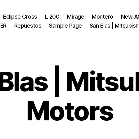
Eclipse Cross
L 200
Mirage
Montero
New A
ER
Repuestos
Sample Page
San Blas | Mitsubis
Blas | Mitsu
Motors