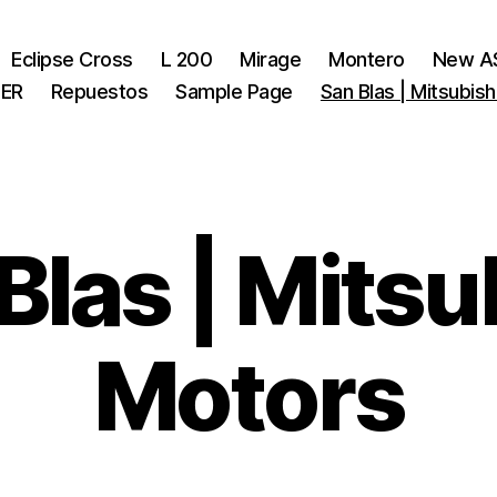
Eclipse Cross
L 200
Mirage
Montero
New A
ER
Repuestos
Sample Page
San Blas | Mitsubis
Blas | Mitsu
Motors