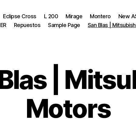
Eclipse Cross
L 200
Mirage
Montero
New A
ER
Repuestos
Sample Page
San Blas | Mitsubis
Blas | Mitsu
Motors