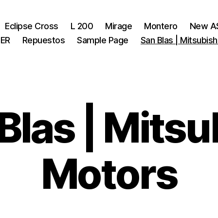
Eclipse Cross
L 200
Mirage
Montero
New A
ER
Repuestos
Sample Page
San Blas | Mitsubis
Blas | Mitsu
Motors