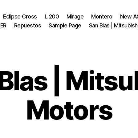
Eclipse Cross
L 200
Mirage
Montero
New A
ER
Repuestos
Sample Page
San Blas | Mitsubis
Blas | Mitsu
Motors