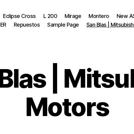
Eclipse Cross
L 200
Mirage
Montero
New A
ER
Repuestos
Sample Page
San Blas | Mitsubis
Blas | Mitsu
Motors